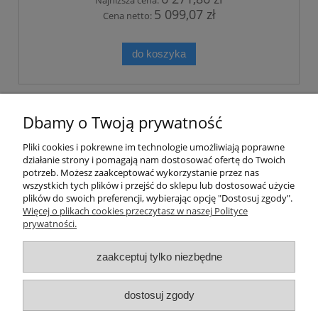
Najniższa cena:
5 099,07 zł
Cena netto:
do koszyka
«
1
2
3
4
5
6
»
Dbamy o Twoją prywatność
Pliki cookies i pokrewne im technologie umożliwiają poprawne
działanie strony i pomagają nam dostosować ofertę do Twoich
potrzeb. Możesz zaakceptować wykorzystanie przez nas
wszystkich tych plików i przejść do sklepu lub dostosować użycie
plików do swoich preferencji, wybierając opcję "Dostosuj zgody".
Moje konto
Więcej o plikach cookies przeczytasz w naszej Polityce
prywatności.
Płatności i dostawa
zaakceptuj tylko niezbędne
Informacje
dostosuj zgody
SKONTAKTUJ SIĘ