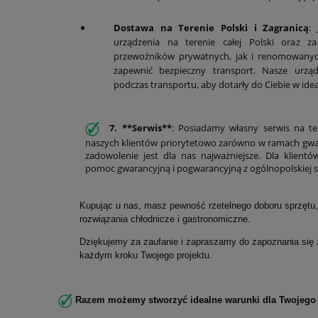
Dostawa na Terenie Polski i Zagranicą
:
urządzenia na terenie całej Polski oraz z
przewoźników prywatnych, jak i renomowanych
zapewnić bezpieczny transport. Nasze urząd
podczas transportu, aby dotarły do Ciebie w ide
7. **Serwis**
: Posiadamy własny serwis na ter
naszych klientów priorytetowo zarówno w ramach gwaran
zadowolenie jest dla nas najważniejsze. Dla klie
pomoc gwarancyjną i pogwarancyjną z ogólnopolskiej si
Kupując u nas, masz pewność rzetelnego doboru sprzętu
rozwiązania chłodnicze i gastronomiczne.
Dziękujemy za zaufanie i zapraszamy do zapoznania się z
każdym kroku Twojego projektu.
Razem możemy stworzyć idealne warunki dla Twojego 