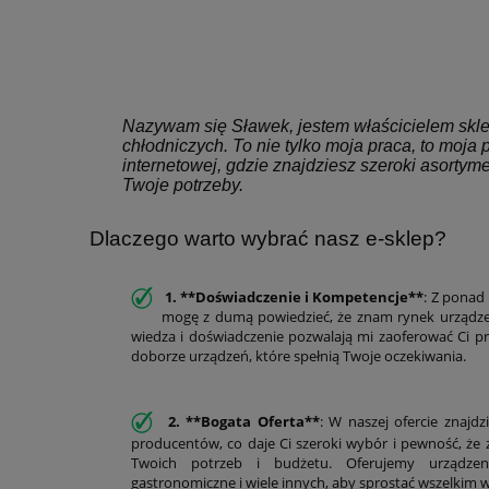
Nazywam się Sławek, jestem właścicielem skle
chłodniczych. To nie tylko moja praca, to moja 
internetowej, gdzie znajdziesz szeroki asortym
Twoje potrzeby.
Dlaczego warto wybrać nasz e-sklep?
1. **Doświadczenie i Kompetencje**
: Z ponad
mogę z dumą powiedzieć, że znam rynek urządze
wiedza i doświadczenie pozwalają mi zaoferować Ci p
doborze urządzeń, które spełnią Twoje oczekiwania.
2. **Bogata Oferta**
: W naszej ofercie znaj
producentów, co daje Ci szeroki wybór i pewność, że z
Twoich potrzeb i budżetu. Oferujemy urządzeni
gastronomiczne i wiele innych, aby sprostać wszelki