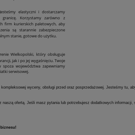
 Jesteśmy elastyczni i dostarczamy
a granicę. Korzystamy zarówno z
 firm kurierskich paletowych, aby
zenia są starannie zabezpieczone
alnym stanie, gotowe do użytku.
enie Wielkopolski, który obsługuje
cji, jak i po jej wygaśnięciu. Twoje
ntów spoza województwa zapewniamy
atki serwisowej.
, kompleksowej wyceny, obsługi przed oraz posprzedażowej. Jesteśmy tu, a
 naszą ofertą. Jeśli masz pytania lub potrzebujesz dodatkowych informacji,
biznesu!