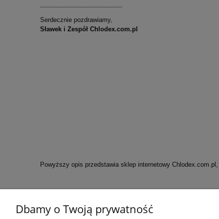
________________________
Serdecznie pozdrawiamy,
Sławek i Zespół Chlodex.com.pl
Powyższy opis przedstawia sklep internetowy Chlodex.com.pl, 
Dbamy o Twoją prywatność