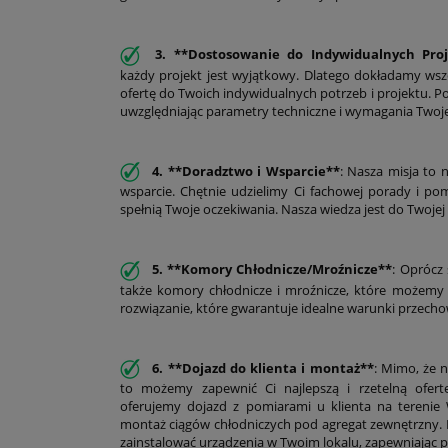
3. **Dostosowanie do Indywidualnych Pro
każdy projekt jest wyjątkowy. Dlatego dokładamy wsz
ofertę do Twoich indywidualnych potrzeb i projektu.
uwzględniając parametry techniczne i wymagania Twoje
4. **Doradztwo i Wsparcie**
: Nasza misja to n
wsparcie. Chętnie udzielimy Ci fachowej porady i p
spełnią Twoje oczekiwania. Nasza wiedza jest do Twojej 
5. **Komory Chłodnicze/Mroźnicze**
: Oprócz
także komory chłodnicze i mroźnicze, które możemy
rozwiązanie, które gwarantuje idealne warunki przec
6. **Dojazd do klienta i montaż**
: Mimo, że 
to możemy zapewnić Ci najlepszą i rzetelną ofert
oferujemy dojazd z pomiarami u klienta na terenie W
montaż ciągów chłodniczych pod agregat zewnętrzny. N
zainstalować urządzenia w Twoim lokalu, zapewniając p