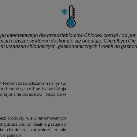
pu internetowego dla przedsiębiorców Chlodex.com.pl i od pon
pasja i obszar, w którym doskonale się orientuję. Chciałbym Cię
ent urządzeń chłodniczych, gastronomicznych i mebli do gastro
 14-letnim doświadczeniem na rynku,
ń chłodniczych od podszewki. Moja
rofesjonalne doradztwo i wsparcie w
dziesz produkty wielu renomowanych
najdziesz coś, co idealnie pasuje do
a chłodnicze, mroźnicze, meble
m wymaganiom.