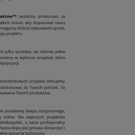
jektów**
: Jesteśmy przekonani, że
elkich starań, aby dopasować naszą
 Pomagamy dobrać odpowiedni sprzęt,
go projektu.
ie tylko sprzedaż, ale również pełne
omożemy w wyborze urządzeń, które
dyspozycji.
 standardowych urządzeń oferujemy
 dostosować do Twoich potrzeb. To
howywania Twoich produktów.
nie posiadamy sklepu stacjonarnego,
ę online. Dla większych projektów
ielkopolski, a także profesjonalny
asza ekipa jest gotowa dostarczyć i
ełne wsparcie techniczne.