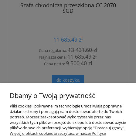
Szafa chłodnicza przeszklona CC 2070
SGD
11 685,49 zł
13 431,60 zł
Cena regularna:
11 685,49 zł
Najniższa cena:
9 500,40 zł
Cena netto:
do koszyka
Dbamy o Twoją prywatność
Pliki cookies i pokrewne im technologie umożliwiają poprawne
działanie strony i pomagają nam dostosować ofertę do Twoich
potrzeb. Możesz zaakceptować wykorzystanie przez nas
wszystkich tych plików i przejść do sklepu lub dostosować użycie
plików do swoich preferencji, wybierając opcję "Dostosuj zgody".
Moje konto
Więcej o plikach cookies przeczytasz w naszej Polityce