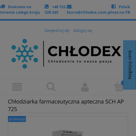
Dostawa na
+48 722
Polub
terenie całego kraju
320 245
biuro@chlodex.com.pl
nas na FB
Zarejestruj się
Zaloguj się
Negocjuj cenę
Chłodziarka farmaceutyczna apteczna SCH AP
725
promocja