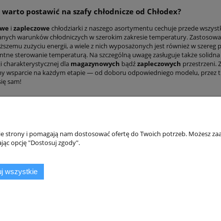
 warto postawić na szafy chłodnicze od Chłodex?
owe
i
zapleczowe
chłodziarki z naszego asortymentu cechuje przede wszys
nych warunków chłodniczych w szerokim zakresie temperatury. Zastosowa
niższemu zużyciu energii, a wiele z nich wyposażonych jest również w szere
gentne sterowanie temperaturą. Na szczególną uwagę zasługuje także solidn
i charakterystycznej dla
magazynowych
bądź
zapleczowych
przestrzeni. 
 wsparcie na każdym etapie — od doboru odpowiedniego modelu, przez tra
się sam!
nie strony i pomagają nam dostosować ofertę do Twoich potrzeb. Możesz zaa
jąc opcję "Dostosuj zgody".
i dostawa
Informacje
j wszystkie
Regulamin
ości
Polityka prywatności
ości
O nas