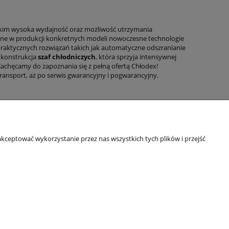
tkim wysoka wydajność oraz możliwość utrzymania
ne w produkcji konkretnych modeli nowoczesne technologie
g praktycznych rozwiązań takich jak automatyczne odszranianie
a konstrukcja
szaf chłodniczych
, która sprzyja intensywnej
Zachęcamy do zapoznania się z pełną ofertą Chłodex!
nsport, aż po serwis gwarancyjny i pogwarancyjny.
kceptować wykorzystanie przez nas wszystkich tych plików i przejść
SKONTAKTUJ SIĘ
Kontakt
Masz pytania?