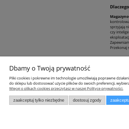
Dlaczego
Magazyn
kontrolowa
sprzyjają 
czy inteli
eksploatacj
Zapewniamy
Przekonaj 
Dbamy o Twoją prywatność
Pliki cookies i pokrewne im technologie umożliwiają poprawne działa
do sklepu lub dostosować użycie plików do swoich preferencji, wybiera
Więcej o plikach cookies przeczytasz w naszej Polityce prywatności.
Moje konto
Płatności 
zaakceptuj tylko niezbędne
dostosuj zgody
zaakceptu
Twoje zamówienia
Dostawa
Ustawienia konta
Formy Płatn
Przechowalnia
Formy płatn