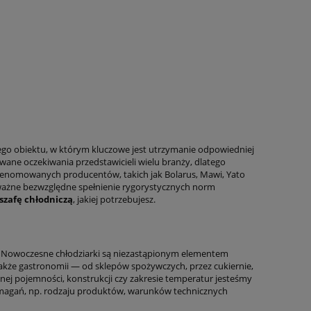
go obiektu, w którym kluczowe jest utrzymanie odpowiedniej
e oczekiwania przedstawicieli wielu branży, dlatego
renomowanych producentów, takich jak Bolarus, Mawi, Yato
ważne bezwzględne spełnienie rygorystycznych norm
szafę chłodniczą
, jakiej potrzebujesz.
o. Nowoczesne chłodziarki są niezastąpionym elementem
akże gastronomii — od sklepów spożywczych, przez cukiernie,
anej pojemności, konstrukcji czy zakresie temperatur jesteśmy
magań, np. rodzaju produktów, warunków technicznych