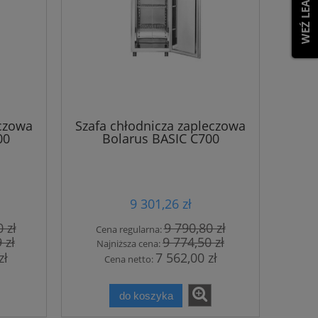
eczowa
Szafa chłodnicza zapleczowa
00
Bolarus BASIC C700
9 301,26 zł
 zł
9 790,80 zł
Cena regularna:
 zł
9 774,50 zł
Najniższa cena:
zł
7 562,00 zł
Cena netto:
do koszyka