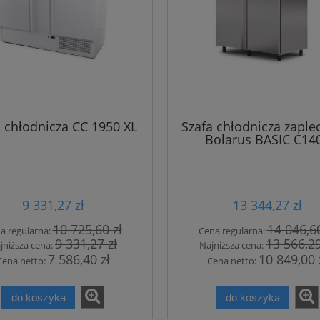
a chłodnicza CC 1950 XL
Szafa chłodnicza zapl
Bolarus BASIC C14
9 331,27 zł
13 344,27 zł
10 725,60 zł
14 046,60
a regularna:
Cena regularna:
9 331,27 zł
13 566,29
jniższa cena:
Najniższa cena:
7 586,40 zł
10 849,00 
Cena netto:
Cena netto:
do koszyka
do koszyka