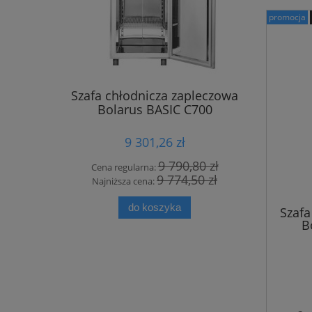
promocja
Szafa chłodnicza zapleczowa
Szafa c
Bolarus BASIC C700
Bol
9 301,26 zł
9 790,80 zł
Cena regularna:
Cena r
9 774,50 zł
Najniższa cena:
Najniż
do koszyka
Szafa
B