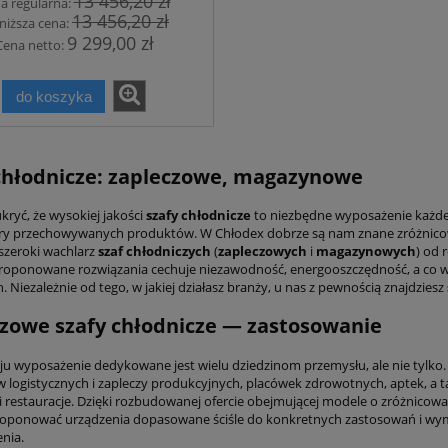
13 456,20 zł
a regularna:
13 456,20 zł
niższa cena:
9 299,00 zł
Cena netto:
do koszyka
chłodnicze: zapleczowe, magazynowe
ukryć, że wysokiej jakości
szafy chłodnicze
to niezbędne wyposażenie każde
y przechowywanych produktów. W Chłodex dobrze są nam znane zróżnicowan
szeroki wachlarz
szaf chłodniczych
(
zapleczowych
i
magazynowych
) od 
Proponowane rozwiązania cechuje niezawodność, energooszczędność, a co 
. Niezależnie od tego, w jakiej działasz branży, u nas z pewnością znajdziesz
zowe szafy chłodnicze — zastosowanie
ju wyposażenie dedykowane jest wielu dziedzinom przemysłu, ale nie tylk
logistycznych i zapleczy produkcyjnych, placówek zdrowotnych, aptek, a t
 i restauracje. Dzięki rozbudowanej ofercie obejmującej modele o zróżnicow
roponować urządzenia dopasowane ściśle do konkretnych zastosowań i wy
nia.