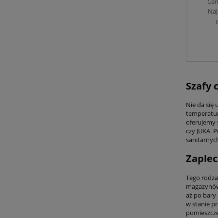
Cen
Naj
Szafy 
Nie da się 
temperatur
oferujemy 
czy JUKA. 
sanitarnych
Zaplec
Tego rodza
magazynów 
aż po bary
w stanie p
pomieszcze