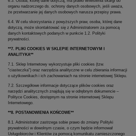
6.3. Osoba, której dane dotyczą, ma prawo wniesienia skargi do
organu nadzorczego ds. ochrony danych osobowych, jeśli uważa,
że przetwarzanie jej danych osobowych narusza przepisy prawa.
6.4. W celu skorzystania z powyższych praw, osoba, której dane
dotyczą, może skontaktować się z Administratorem za pomocą
danych kontaktowych podanych w punkcie 1.2. Polityki
prywatności.
**7. PLIKI COOKIES W SKLEPIE INTERNETOWYM I
ANALITYKA**
7.1. Sklep Internetowy wykorzystuje pliki cookies (tzw.
"ciasteczka") oraz narzędzia analityczne w celu zbierania informacji
o użytkownikach i ich zachowaniach na stronie internetowej Sklepu.
7.2. Szczegółowe informacje dotyczące plików cookies oraz
narzędzi analitycznych znajdują się w odrębnym dokumencie –
Polityce Cookies, dostępnym na stronie internetowej Sklepu
Internetowego.
**8. POSTANOWIENIA KOŃCOWE**
8.1. Administrator zastrzega sobie prawo do zmiany Polityki
prywatności w dowolnym czasie, o czym będzie informował
Usługobiorców i Klientów za pomocą komunikatu zamieszczonego