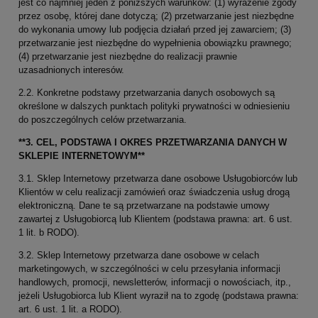
jest co najmniej jeden z poniższych warunków: (1) wyrażenie zgody
przez osobę, której dane dotyczą; (2) przetwarzanie jest niezbędne
do wykonania umowy lub podjęcia działań przed jej zawarciem; (3)
przetwarzanie jest niezbędne do wypełnienia obowiązku prawnego;
(4) przetwarzanie jest niezbędne do realizacji prawnie
uzasadnionych interesów.
2.2. Konkretne podstawy przetwarzania danych osobowych są
określone w dalszych punktach polityki prywatności w odniesieniu
do poszczególnych celów przetwarzania.
**3. CEL, PODSTAWA I OKRES PRZETWARZANIA DANYCH W
SKLEPIE INTERNETOWYM**
3.1. Sklep Internetowy przetwarza dane osobowe Usługobiorców lub
Klientów w celu realizacji zamówień oraz świadczenia usług drogą
elektroniczną. Dane te są przetwarzane na podstawie umowy
zawartej z Usługobiorcą lub Klientem (podstawa prawna: art. 6 ust.
1 lit. b RODO).
3.2. Sklep Internetowy przetwarza dane osobowe w celach
marketingowych, w szczególności w celu przesyłania informacji
handlowych, promocji, newsletterów, informacji o nowościach, itp.,
jeżeli Usługobiorca lub Klient wyraził na to zgodę (podstawa prawna:
art. 6 ust. 1 lit. a RODO).