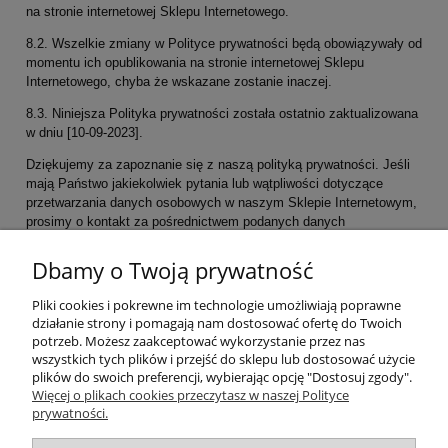
na stronie internetowej Sklepu Internetowego.
8.2. Wszelkie zmiany w Polityce prywatności będą obowiązywały od
momentu ich opublikowania na stronie internetowej Sklepu
Internetowego, chyba że wskazane zostanie inaczej.
8.3. Niniejsza Polityka prywatności została ostatnio zaktualizowana
w dniu [10-09-2023].
Dziękujemy za zapoznanie się z naszą polityką prywatności. Jeśli
mają Państwo jakiekolwiek pytania lub wątpliwości dotyczące
przetwarzania danych osobowych w naszym Sklepie Internetowym,
prosimy o kontakt za pośrednictwem podanych danych
kontaktowych.
Dbamy o Twoją prywatność
Pliki cookies i pokrewne im technologie umożliwiają poprawne
działanie strony i pomagają nam dostosować ofertę do Twoich
potrzeb. Możesz zaakceptować wykorzystanie przez nas
wszystkich tych plików i przejść do sklepu lub dostosować użycie
plików do swoich preferencji, wybierając opcję "Dostosuj zgody".
Moje konto
Więcej o plikach cookies przeczytasz w naszej Polityce
prywatności.
Płatności i dostawa