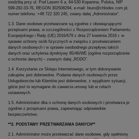
siedzibą przy ul. Pod Lasem 6 a, 64-530 Kopanina, Polska, NIP
599-292-33-76, REGON 302508294, e-mail: biuro@chlodex.com.pl,
numer telefonu: +48 722 320 245, zwany dalej „Administrator”.
1.3. Dane osobowe przetwarzane są zgodnie z obowiązującymi
przepisami prawa, w szczególności z Rozporządzeniem Parlamentu
Europejskiego i Rady (UE) 2016/679 z dnia 27 kwietnia 2016 r. w
sprawie ochrony osób fizycznych w związku z przetwarzaniem
danych osobowych i w sprawie swobodnego przepływu takich
danych oraz uchylenia dyrektywy 95/46/WE (ogólne rozporządzenie
o ochronie danych) – zwanym dalej „RODO”.
1.4. Korzystanie ze Sklepu Internetowego, w tym dokonywanie
zakupów, jest dobrowolne. Podanie danych osobowych przez
Usługobiorców lub Klientów jest dobrowolne, z wyjątkiem sytuacji,
gdzie jest to wymagane do zawarcia umowy lub w celach
ustawowych.
1.5. Administrator dba o ochronę danych osobowych i przetwarza je
zgodnie z przepisami prawa, zapewniając odpowiednie
bezpieczeństwo.
**2. PODSTAWY PRZETWARZANIA DANYCH**
2.1. Administrator może przetwarzać dane osobowe, gdy spełniony