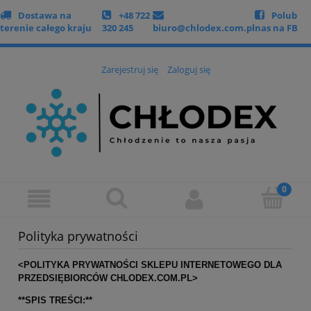
Dostawa na
+48 722
Polub
terenie całego kraju
320 245
biuro@chlodex.com.pl
nas na FB
Zarejestruj się
Zaloguj się
Polityka prywatności
<POLITYKA PRYWATNOŚCI SKLEPU INTERNETOWEGO DLA
PRZEDSIĘBIORCÓW CHLODEX.COM.PL>
**SPIS TREŚCI:**