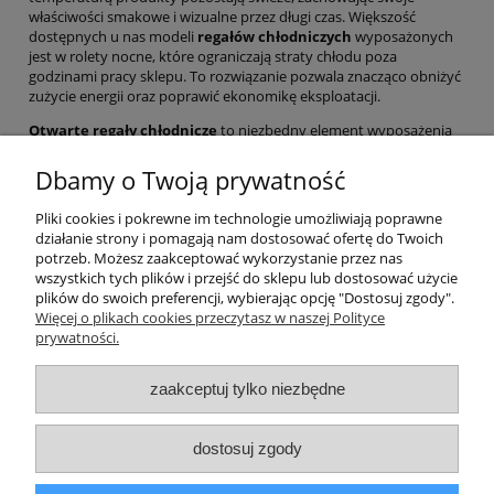
właściwości smakowe i wizualne przez długi czas. Większość
dostępnych u nas modeli
regałów chłodniczych
wyposażonych
jest w rolety nocne, które ograniczają straty chłodu poza
godzinami pracy sklepu. To rozwiązanie pozwala znacząco obniżyć
zużycie energii oraz poprawić ekonomikę eksploatacji.
Otwarte regały chłodnicze
to niezbędny element wyposażenia
sklepów, w których liczy się komfort klienta, estetyka ekspozycji,
a także niezawodność chłodzenia. Zapraszamy do zakupu!
Dbamy o Twoją prywatność
Pliki cookies i pokrewne im technologie umożliwiają poprawne
działanie strony i pomagają nam dostosować ofertę do Twoich
potrzeb. Możesz zaakceptować wykorzystanie przez nas
wszystkich tych plików i przejść do sklepu lub dostosować użycie
plików do swoich preferencji, wybierając opcję "Dostosuj zgody".
Moje konto
Więcej o plikach cookies przeczytasz w naszej Polityce
prywatności.
Płatności i dostawa
zaakceptuj tylko niezbędne
Informacje
dostosuj zgody
SKONTAKTUJ SIĘ