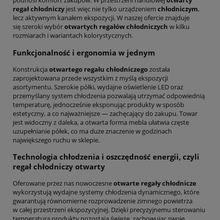
podnosi komfort zakupów. W przestrzeni handlowej
otwarty
regał chłodniczy
jest więc nie tylko urządzeniem
chłodniczym
,
lecz aktywnym kanałem ekspozycji. W naszej ofercie znajduje
się szeroki wybór
otwartych regałów chłodniczych
w kilku
rozmiarach i wariantach kolorystycznych.
Funkcjonalność i ergonomia w jednym
Konstrukcja
otwartego regału chłodniczego
została
zaprojektowana przede wszystkim z myślą ekspozycji
asortymentu. Szerokie półki, wydajne oświetlenie LED oraz
przemyślany system chłodzenia pozwalają utrzymać odpowiednią
temperaturę, jednocześnie eksponując produkty w sposób
estetyczny, a co najważniejsze — zachęcający do zakupu. Towar
jest widoczny z daleka, a otwarta forma mebla ułatwia częste
uzupełnianie półek, co ma duże znaczenie w godzinach
największego ruchu w sklepie.
Technologia chłodzenia i oszczędność energii, czyli
regał chłodniczy otwarty
Oferowane przez nas nowoczesne
otwarte regały chłodnicze
wykorzystują wydajne systemy chłodzenia dynamicznego, które
gwarantują równomierne rozprowadzenie zimnego powietrza
w całej przestrzeni ekspozycyjnej. Dzięki precyzyjnemu sterowaniu
temperaturą produkty pozostają świeże, zachowując swoje