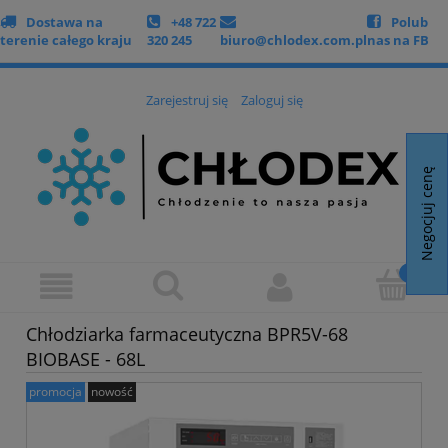
Dostawa na
+48 722
Polub
terenie całego kraju
320 245
biuro@chlodex.com.pl
nas na FB
Zarejestruj się
Zaloguj się
Negocjuj cenę
Chłodziarka farmaceutyczna BPR5V-68
BIOBASE - 68L
promocja
nowość