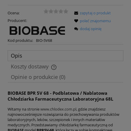
Ocena:
zapytaj o produkt
Producent:
poleć znajomemu
dodaj opinię
Kod produktu:
BIO-5V68
Opis
Koszty dostawy
Cena nie zawiera ewentualnych kosztów płatności
Opinie o produkcie (0)
BIOBASE BPR 5V 68 - Podblatowa / Nablatowa
Chłodziarka Farmaceutyczna Laboratoryjna 68L
Witamy na stronie
www.chlodex.com.pl
, gdzie znajdziesz
najnowocześniejsze rozwiązania do przechowywania produktów
laboratoryjnych, leków, szczepionek i innych materiałów
medycznych. Przedstawiamy chłodziarkę farmaceutyczną od
BIOBASE
model
BPR5V-68
, która łączy w sobie kompaktowe