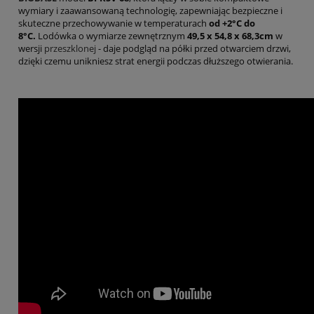
wymiary i zaawansowaną technologię, zapewniając bezpieczne i
skuteczne przechowywanie w temperaturach
od +2°C do
8°C.
Lodówka o wymiarze zewnętrznym
49,5 x 54,8 x 68,3cm
w
wersji
przeszklonej
- daje podgląd na półki przed otwarciem drzwi,
dzięki czemu unikniesz strat energii podczas dłuższego otwierania.