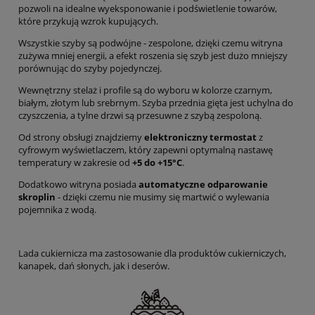
pozwoli na idealne wyeksponowanie i podświetlenie towarów,
które przykują wzrok kupujących.
Wszystkie szyby są podwójne - zespolone, dzięki czemu witryna
zużywa mniej energii, a efekt roszenia się szyb jest dużo mniejszy
porównując do szyby pojedynczej.
Wewnętrzny stelaż i profile są do wyboru w kolorze czarnym,
białym, złotym lub srebrnym. Szyba przednia gięta jest uchylna do
czyszczenia, a tylne drzwi są przesuwne z szybą zespoloną.
Od strony obsługi znajdziemy
elektroniczny termostat
z
cyfrowym wyświetlaczem, który zapewni optymalną nastawę
temperatury w zakresie od
+5 do +15°C
.
Dodatkowo witryna posiada
automatyczne odparowanie
skroplin
- dzięki czemu nie musimy się martwić o wylewania
pojemnika z wodą.
Lada cukiernicza ma zastosowanie dla produktów cukierniczych,
kanapek, dań słonych, jak i deserów.