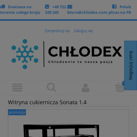
Dostawa na
+48 722
Polub
terenie całego kraju
320 245
biuro@chlodex.com.pl
nas na FB
Zarejestruj się
Zaloguj się
Negocjuj cenę
Witryna cukiernicza Sonata 1.4
promocja