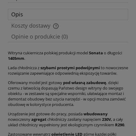
Opis
Koszty dostawy
Cena nie zawiera ewentualnych kosztów płatności
Opinie o produkcie (0)
Witryna cukiernicza polskiej produkcji model
Sonata
o długości
1405mm
.
Lada chłodnicza z
szybami prostymi podwójnymi
to nowoczesne
rozwiązanie zapewniające odpowiednią ekspozycję towarów.
Oferowany model jest gotowy
pod własną zabudowę
, dzięki
czemu z łatwością dopasują Państwo design witryny do swojego
obiektu - w zestawie są specjalne wsporniki, ułatwiające montaż i
demontaż obudowy bez użycia narzędzi - w opcji można zamówić
obudowę w kolorystyce producenta.
Urządzenie jest gotowe do pracy, posiada
wbudowany
nowoczesny
agregat
chłodniczy zasilany napięciem
230V,
a cały
układ chłodniczy wypełniony jest ekologicznym czynnikiem
R290
.
Zastosowane wewnątrz
oświetlenie LED
górne każdej półki