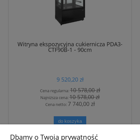
Witryna ekspozycyjna cukiernicza PDA3-
CTF90B-1 - 90cm
9 520,20 zł
10 578,00 zł
Cena regularna:
10 578,00 zł
Najniższa cena:
7 740,00 zł
Cena netto:
do koszyka
Dbamy o Twoją prywatność