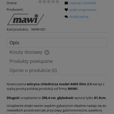
Ocena:
zapytaj o produkt
Producent:
poleć znajomemu
dodaj opinię
Kod produktu:
MAW-021
Opis
Koszty dostawy
Cena nie zawiera ewentualnych kosztów płatności
Produkty powiązane
Opinie o produkcie (0)
Nowoczesna
witryna chłodnicza model AMIS Slim 2.5
wersja z
szybą prostą polskiej produkcji od firmy
MAWI
.
Długość
urządzenia to
258,4 cm
,
głębokość
wynosi tylko
81,5cm.
Urządzenie dzięki swoim wąskim gabarytom idealnie nadaje się do
niewielkich przestrzeni jak przyczepy gastronomiczne, pawilony