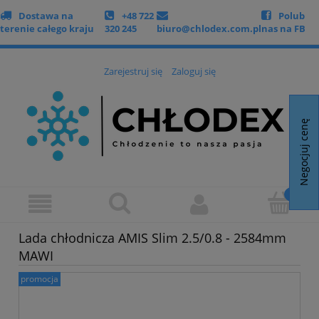
Dostawa na
+48 722
Polub
terenie całego kraju
320 245
biuro@chlodex.com.pl
nas na FB
Zarejestruj się
Zaloguj się
Negocjuj cenę
Lada chłodnicza AMIS Slim 2.5/0.8 - 2584mm
MAWI
promocja