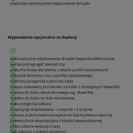
częściowe samoczynne odparowanie skroplin
Wyposażenie opcjonalne za dopłatą:
automatyczne odparowanie skroplin (wyparka elektryczna)
wersja pod agregat zewnętrzny
półka frontowa dla klienta z dwóch profili nierdzewnych
odbojnik frontowy inox z profila nierdzewnego
ruchoma przegroda z plexi lub szkła
korpus malowany proszkowo na kolor z dostępnych Mawi RAL
dopłata do boku dwukolorowego wg. Mawi RAL
dopłata do boku ze stali nierdzewnej
stała przegroda szklana
ekspozycja stopniowana - 2 stopnie / 3 stopnie
komory przechowalnicze wyłożone blachą kwasoodporną
powierzchnia ekspozycyjna z blachy kwasoodpornej
półka szklana wewnątrz lady
blat roboczy z granitu strzegom