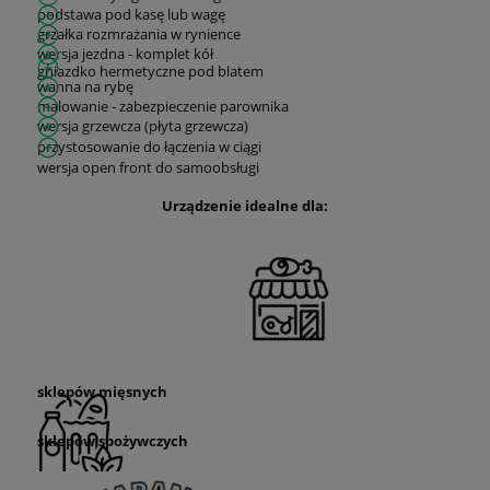
podstawa pod kasę lub wagę
grzałka rozmrażania w rynience
wersja jezdna - komplet kół
gniazdko hermetyczne pod blatem
wanna na rybę
malowanie - zabezpieczenie parownika
wersja grzewcza (płyta grzewcza)
przystosowanie do łączenia w ciągi
wersja open front do samoobsługi
Urządzenie idealne dla:
sklepów mięsnych
sklepów spożywczych
sklepów rybnych