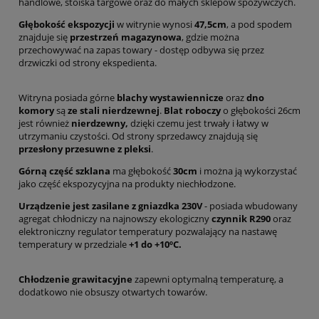
handlowe, stoiska targowe oraz do małych sklepów spożywczych.
Głębokość ekspozycji
w witrynie wynosi
47,5cm
, a pod spodem
znajduje się
przestrzeń magazynowa
, gdzie można
przechowywać na zapas towary - dostęp odbywa się przez
drzwiczki od strony ekspedienta.
Witryna posiada górne
blachy wystawiennicze
oraz
dno
komory
są
ze stali nierdzewnej
.
Blat roboczy
o głębokości 26cm
jest również
nierdzewny,
dzięki czemu jest trwały i łatwy w
utrzymaniu czystości. Od strony sprzedawcy znajdują się
przesłony przesuwne z pleksi
.
Górną część szklana
ma głębokość
30cm
i można ją wykorzystać
jako część ekspozycyjna na produkty niechłodzone.
Urządzenie jest zasilane z gniazdka 230V
- posiada wbudowany
agregat chłodniczy na najnowszy ekologiczny
czynnik R290
oraz
elektroniczny regulator temperatury pozwalający na nastawę
temperatury w przedziale
+1 do +10ºC.
Chłodzenie grawitacyjne
zapewni optymalną temperaturę, a
dodatkowo nie obsuszy otwartych towarów.