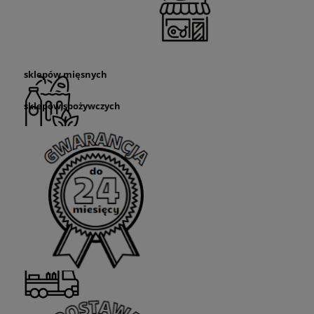
sklepów mięsnych
sklepów spożywczych
sklepów rybnych
przyczep
food truck
sklepów nabiałowych