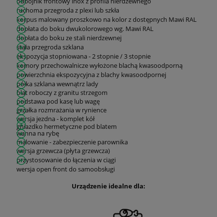
odbojnik frontowy inox z profila nierdzewnego
ruchoma przegroda z plexi lub szkła
korpus malowany proszkowo na kolor z dostępnych Mawi RAL
dopłata do boku dwukolorowego wg. Mawi RAL
dopłata do boku ze stali nierdzewnej
stała przegroda szklana
ekspozycja stopniowana - 2 stopnie / 3 stopnie
komory przechowalnicze wyłożone blachą kwasoodporną
powierzchnia ekspozycyjna z blachy kwasoodpornej
półka szklana wewnątrz lady
blat roboczy z granitu strzegom
podstawa pod kasę lub wagę
grzałka rozmrażania w rynience
wersja jezdna - komplet kół
gniazdko hermetyczne pod blatem
wanna na rybę
malowanie - zabezpieczenie parownika
wersja grzewcza (płyta grzewcza)
przystosowanie do łączenia w ciągi
wersja open front do samoobsługi
Urządzenie idealne dla: