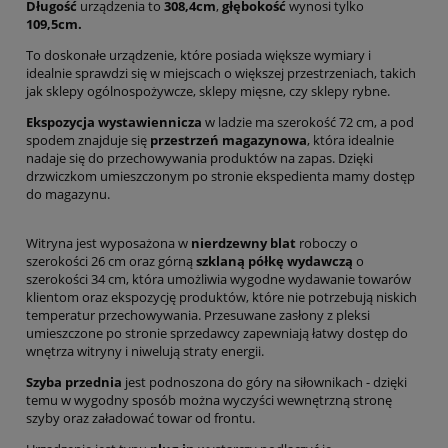
Długość
urządzenia to
308,4cm
,
głębokość
wynosi tylko
109,5cm.
To doskonałe urządzenie, które posiada większe wymiary i
idealnie sprawdzi się w miejscach o większej przestrzeniach, takich
jak sklepy ogólnospożywcze, sklepy mięsne, czy sklepy rybne.
Ekspozycja wystawiennicza
w ladzie ma szerokość 72 cm, a pod
spodem znajduje się
przestrzeń magazynowa
, która idealnie
nadaje się do przechowywania produktów na zapas. Dzięki
drzwiczkom umieszczonym po stronie ekspedienta mamy dostęp
do magazynu.
Witryna jest wyposażona w
nierdzewny blat
roboczy o
szerokości 26 cm oraz górną
szklaną półkę wydawczą
o
szerokości 34 cm, która umożliwia wygodne wydawanie towarów
klientom oraz ekspozycję produktów, które nie potrzebują niskich
temperatur przechowywania. Przesuwane zasłony z pleksi
umieszczone po stronie sprzedawcy zapewniają łatwy dostęp do
wnętrza witryny i niwelują straty energii.
Szyba przednia
jest podnoszona do góry na siłownikach - dzięki
temu w wygodny sposób można wyczyści wewnętrzną stronę
szyby oraz załadować towar od frontu.