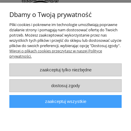
Dbamy o Twoją prywatność
Pliki cookies i pokrewne im technologie umożliwiają poprawne
działanie strony i pomagają nam dostosować ofertę do Twoich
potrzeb. Możesz zaakceptować wykorzystanie przez nas
wszystkich tych plików i przejść do sklepu lub dostosować użycie
plików do swoich preferencji, wybierając opcję "Dostosuj zgody".
Moje konto
Więcej o plikach cookies przeczytasz w naszej Polityce
prywatności.
Płatności i dostawa
zaakceptuj tylko niezbędne
Informacje
dostosuj zgody
SKONTAKTUJ SIĘ
zaakceptuj wszystkie
Masz pytania?
Zadzwoń:
+48 722 320 245
Napisz:
biuro@chlodex.com.pl
pokaż pełną wersję strony