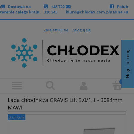
Dostawa na
+48 722
Polub
terenie całego kraju
320 245
biuro@chlodex.com.pl
nas na FB
Zarejestruj się
Zaloguj się
Negocjuj cenę
Lada chłodnicza GRAVIS Lift 3.0/1.1 - 3084mm
MAWI
promocja