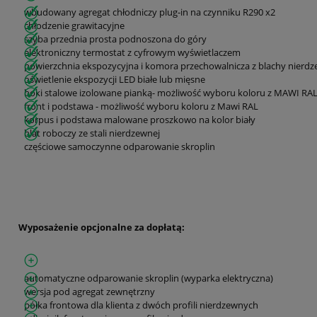
wbudowany agregat chłodniczy plug-in na czynniku R290 x2
chłodzenie grawitacyjne
szyba przednia prosta podnoszona do góry
elektroniczny termostat z cyfrowym wyświetlaczem
powierzchnia ekspozycyjna i komora przechowalnicza z blachy nierdz
oświetlenie ekspozycji LED białe lub mięsne
boki stalowe izolowane pianką- możliwość wyboru koloru z MAWI RA
front i podstawa - możliwość wyboru koloru z Mawi RAL
korpus i podstawa malowane proszkowo na kolor biały
blat roboczy ze stali nierdzewnej
częściowe samoczynne odparowanie skroplin
Wyposażenie opcjonalne za dopłatą:
automatyczne odparowanie skroplin (wyparka elektryczna)
wersja pod agregat zewnętrzny
półka frontowa dla klienta z dwóch profili nierdzewnych