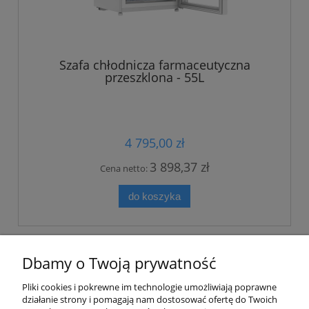
Szafa chłodnicza farmaceutyczna
przeszklona - 55L
4 795,00 zł
3 898,37 zł
Cena netto:
do koszyka
«
1
2
3
4
5
6
»
Dbamy o Twoją prywatność
Pliki cookies i pokrewne im technologie umożliwiają poprawne
działanie strony i pomagają nam dostosować ofertę do Twoich