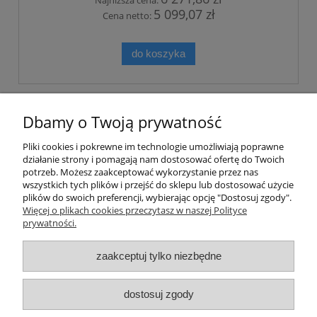
Najniższa cena:
5 099,07 zł
Cena netto:
do koszyka
«
1
2
3
4
5
6
»
Dbamy o Twoją prywatność
Pliki cookies i pokrewne im technologie umożliwiają poprawne
działanie strony i pomagają nam dostosować ofertę do Twoich
potrzeb. Możesz zaakceptować wykorzystanie przez nas
wszystkich tych plików i przejść do sklepu lub dostosować użycie
plików do swoich preferencji, wybierając opcję "Dostosuj zgody".
Moje konto
Więcej o plikach cookies przeczytasz w naszej Polityce
prywatności.
Płatności i dostawa
zaakceptuj tylko niezbędne
Informacje
dostosuj zgody
SKONTAKTUJ SIĘ