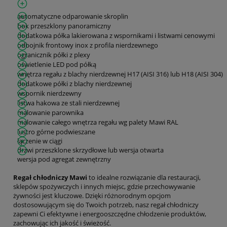
automatyczne odparowanie skroplin
bok przeszklony panoramiczny
dodatkowa półka lakierowana z wspornikami i listwami cenowymi
odbojnik frontowy inox z profila nierdzewnego
ogranicznik półki z plexy
oświetlenie LED pod półką
wnętrza regału z blachy nierdzewnej H17 (AISI 316) lub H18 (AISI 304)
dodatkowe półki z blachy nierdzewnej
wspornik nierdzewny
listwa hakowa ze stali nierdzewnej
malowanie parownika
malowanie całego wnętrza regału wg palety Mawi RAL
lustro górne podwieszane
łączenie w ciągi
drzwi przeszklone skrzydłowe lub wersja otwarta
wersja pod agregat zewnętrzny
Regał chłodniczy Mawi
to idealne rozwiązanie dla restauracji,
sklepów spożywczych i innych miejsc, gdzie przechowywanie
żywności jest kluczowe. Dzięki różnorodnym opcjom
dostosowującym się do Twoich potrzeb, nasz regał chłodniczy
zapewni Ci efektywne i energooszczędne chłodzenie produktów,
zachowując ich jakość i świeżość.