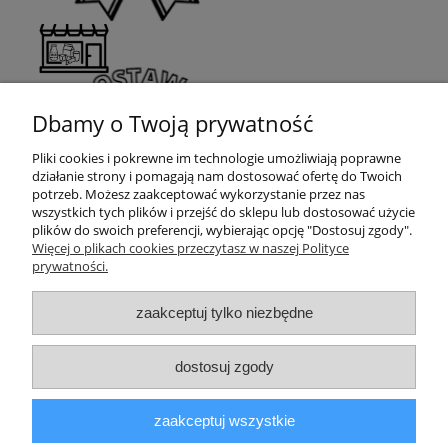
Dbamy o Twoją prywatność
Pliki cookies i pokrewne im technologie umożliwiają poprawne
działanie strony i pomagają nam dostosować ofertę do Twoich
potrzeb. Możesz zaakceptować wykorzystanie przez nas
wszystkich tych plików i przejść do sklepu lub dostosować użycie
plików do swoich preferencji, wybierając opcję "Dostosuj zgody".
Moje konto
Więcej o plikach cookies przeczytasz w naszej Polityce
prywatności.
Płatności i dostawa
zaakceptuj tylko niezbędne
Informacje
dostosuj zgody
SKONTAKTUJ SIĘ
zaakceptuj wszystkie
Masz pytania?
Zadzwoń:
+48 722 320 245