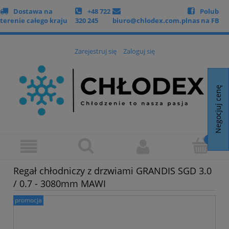
Dostawa na
+48 722
Polub
terenie całego kraju
320 245
biuro@chlodex.com.pl
nas na FB
Zarejestruj się
Zaloguj się
Negocjuj cenę
Regał chłodniczy z drzwiami GRANDIS SGD 3.0
/ 0.7 - 3080mm MAWI
promocja