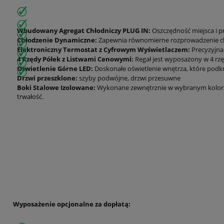
Wbudowany Agregat Chłodniczy PLUG IN:
Oszczędność miejsca i pro
Chłodzenie Dynamiczne:
Zapewnia równomierne rozprowadzenie ch
Elektroniczny Termostat z Cyfrowym Wyświetlaczem:
Precyzyjna
4 Rzędy Półek z Listwami Cenowymi:
Regał jest wyposażony w 4 rzęd
Oświetlenie Górne LED:
Doskonałe oświetlenie wnętrza, które podkr
Drzwi przeszklone:
szyby podwójne, drzwi przesuwne
Boki Stalowe Izolowane:
Wykonane zewnętrznie w wybranym kolorze 
trwałość.
Wyposażenie opcjonalne za dopłatą: