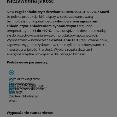
Niezawodna Jakość
Nasz
regał chłodniczy z drzwiami GRANDIS SGD 3.0 / 0.7 Mawi
to polska produkcja, która łączy w sobie zaawansowaną
technologię i funkcjonalność. Z
wbudowanym agregatem
chłodniczym
,
chłodzeniem dynamicznym
i regulacją
temperatury od
+1 do +10°C
, nasze urządzenie doskonale nadaje
się do przechowywania świeżych produktów spożywczych.
Wyposażony w nowoczesne
oświetlenie LED
i regulowane półki,
zapewnia wygodę użytkowania. To nie tylko przechowywanie, to
inwestycja w jakość i trwałość. Wybierz regał z drzwiami -
energooszczędne rozwiązanie dla Twojego biznesu.
Podstawowe parametry:
wymiar zewnętrzny:
szerokość półek:
3080 x 674 x 1990 mm
powierzchnia ekspozycji:
4x 360 mm 1x 468mm
zasilanie:
5.72 m
2
230 V
czynnik chłodniczy:
R290
Wyposażenie standardowe: